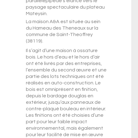
parallélépipède s’élance vers le
paysage spectaculaire du plateau
Mateysin.
La maison A&A est située au sein
du Hameau des Theneaux sur la
commune de Saint-Theoffrey
(38119).
Il s’agit d’une maison à ossature
bois. Le hors d’eau et le hors d’air
ont été livrés par des entreprises,
l’ensemble du second œuvre et une
partie des lots techniques ont été
réalisés en auto-construction. Le
bois est omniprésent en finition,
depuis le bardage douglas en
extérieur, jusqu’aux panneaux de
contre-plaqué bouleau en intérieur.
Les finitions ont été choisies d’une
part pour leur faible impact
environnemental, mais également
pour leur facilité de mise en œuvre