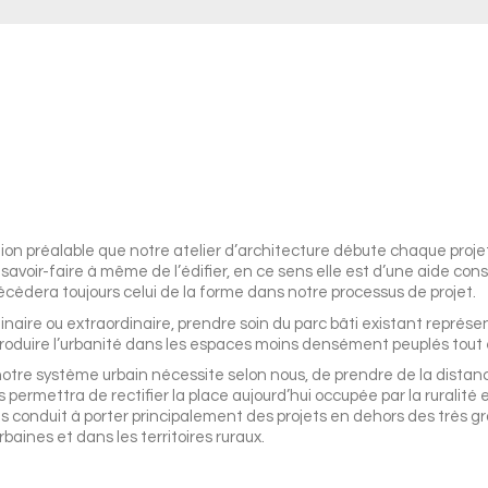
ion préalable que notre atelier d’architecture débute chaque projet
voir-faire à même de l’édifier, en ce sens elle est d’une aide consi
écèdera toujours celui de la forme dans notre processus de projet.
rdinaire ou extraordinaire, prendre soin du parc bâti existant représe
introduire l’urbanité dans les espaces moins densément peuplés tout e
tre système urbain nécessite selon nous, de prendre de la distan
permettra de rectifier la place aujourd’hui occupée par la ruralité e
us conduit à porter principalement des projets en dehors des très gra
rbaines et dans les territoires ruraux.