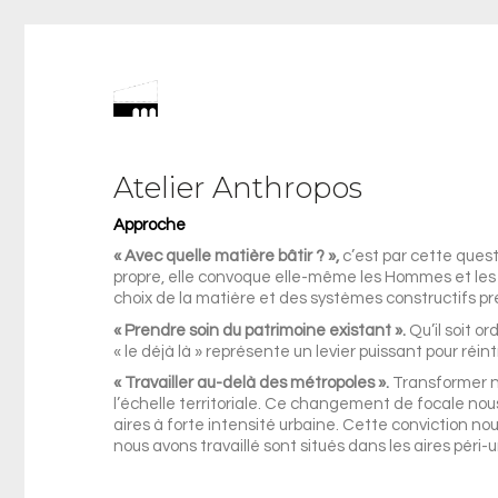
Atelier Anthropos
Approche
«
Avec quelle matière bâtir ?
»
,
c’est par cette quest
propre, elle convoque elle-même les Hommes et les sa
choix de la matière et des systèmes constructifs pr
«
Prendre soin du patrimoine existant
»
.
Qu’il soit o
« le déjà là » représente un levier puissant pour ré
«
Travailler au-delà des métropoles
»
.
Transformer no
l’échelle territoriale. Ce changement de focale nous 
aires à forte intensité urbaine. Cette conviction no
nous avons travaillé sont situés dans les aires péri-u