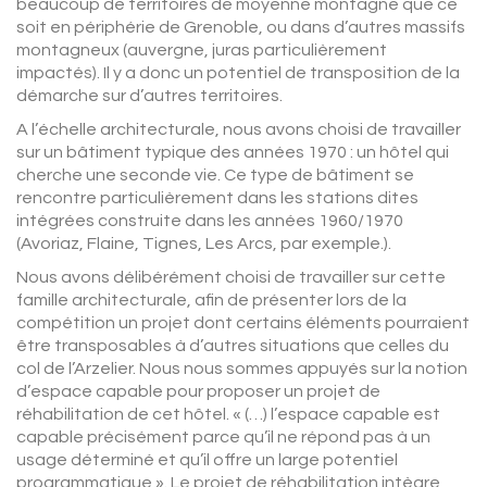
beaucoup de territoires de moyenne montagne que ce
soit en périphérie de Grenoble, ou dans d’autres massifs
montagneux (auvergne, juras particulièrement
impactés). Il y a donc un potentiel de transposition de la
démarche sur d’autres territoires.
A l’échelle architecturale, nous avons choisi de travailler
sur un bâtiment typique des années 1970 : un hôtel qui
cherche une seconde vie. Ce type de bâtiment se
rencontre particulièrement dans les stations dites
intégrées construite dans les années 1960/1970
(Avoriaz, Flaine, Tignes, Les Arcs, par exemple.).
Nous avons délibérément choisi de travailler sur cette
famille architecturale, afin de présenter lors de la
compétition un projet dont certains éléments pourraient
être transposables à d’autres situations que celles du
col de l’Arzelier. Nous nous sommes appuyés sur la notion
d’espace capable pour proposer un projet de
réhabilitation de cet hôtel. « (…) l’espace capable est
capable précisément parce qu’il ne répond pas à un
usage déterminé et qu’il offre un large potentiel
programmatique ». Le projet de réhabilitation intègre